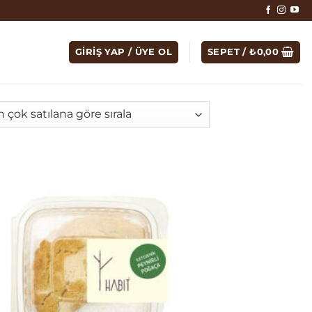
GIRIŞ YAP / ÜYE OL
SEPET /
₺
0,00
erliğe
ndı