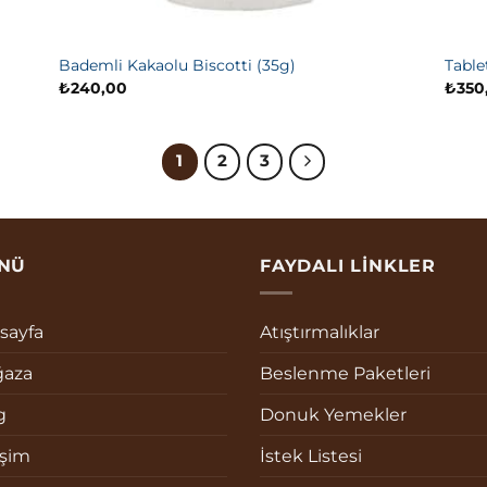
Bademli Kakaolu Biscotti (35g)
Table
₺
240,00
₺
350
1
2
3
NÜ
FAYDALI LINKLER
sayfa
Atıştırmalıklar
aza
Beslenme Paketleri
g
Donuk Yemekler
işim
İstek Listesi