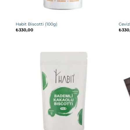
Habit Biscotti (100g)
Ceviz
₺
330,00
₺
330