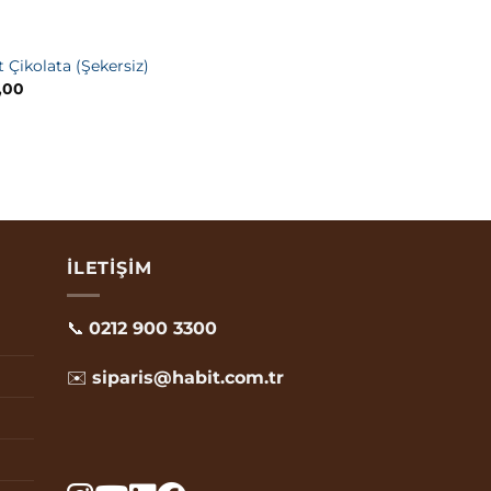
t Çikolata (Şekersiz)
,00
İLETIŞIM
📞
0212 900 3300
✉️
siparis@habit.com.tr