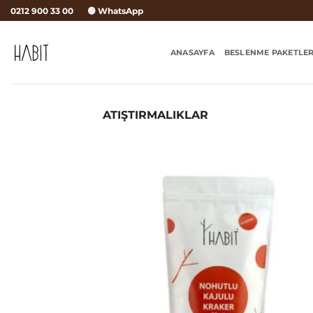
İçeriğe
0212 900 33 00
🟢 WhatsApp
atla
ANASAYFA
BESLENME PAKETLER
ATIŞTIRMALIKLAR