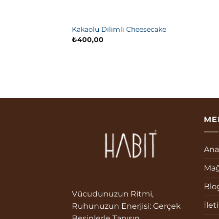
Kakaolu Dilimli Cheesecake
₺
400,00
ME
Ana
Mağ
Blo
Vücudunuzun Ritmi,
İlet
Ruhunuzun Enerjisi: Gerçek
Besinlerle Tanışın.