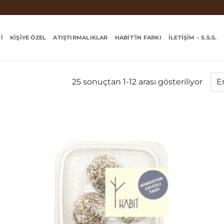
I
KIŞIYE ÖZEL
ATIŞTIRMALIKLAR
HABIT’IN FARKI
İLETIŞIM – S.S.S.
Popül
25 sonuçtan 1-12 arası gösteriliyor
göre
sırala