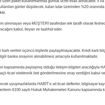
 üzeri paket kullanımlarında günlük ücret esas alınacaktır. 5 ila
kullanılan günler düşülecek, kalan tutar üzerinden %20 oranında s
tir.
slim alınmayan veya MÜŞTERİ tarafından tek taraflı olarak fes
acağını kabul, beyan ve taahhüt eder.
i kartı verileri üçüncü kişilerle paylaşılmayacaktır. Kredi kartı 
ilgili banka onayının alınabilmesi amacıyla kullanılmaktadır.
ri kapsamında paylaşmış olduğu iletişim bilgileri aracılığıyla 
çlı ticari elektronik ileti gönderilmesine onay verdiğini kabul v
ek uyuşmazlıklarda HABİT’e ait ticari defterler, bilgisayar kayıtl
l verilerin 6100 sayılı Hukuk Muhakemeleri Kanunu kapsamında ke