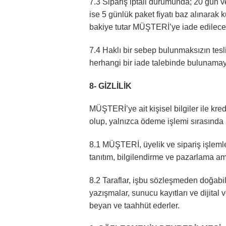
7.3 Sipariş iptali durumunda; 20 gün ve
ise 5 günlük paket fiyatı baz alınarak 
bakiye tutar MÜŞTERİ’ye iade edilecek
7.4 Haklı bir sebep bulunmaksızın te
herhangi bir iade talebinde bulunamay
8- GİZLİLİK
MÜŞTERİ’ye ait kişisel bilgiler ile kred
olup, yalnızca ödeme işlemi sırasında 
8.1 MÜŞTERİ, üyelik ve sipariş işlemle
tanıtım, bilgilendirme ve pazarlama ama
8.2 Taraflar, işbu sözleşmeden doğabilec
yazışmalar, sunucu kayıtları ve dijita
beyan ve taahhüt ederler.