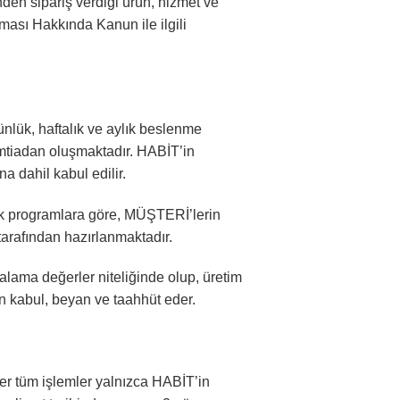
den sipariş verdiği ürün, hizmet ve
unması Hakkında Kanun ile ilgili
nlük, haftalık ve aylık beslenme
i emtiadan oluşmaktadır. HABİT’in
a dahil kabul edilir.
ylık programlara göre, MÜŞTERİ’lerin
 tarafından hazırlanmaktadır.
rtalama değerler niteliğinde olup, üretim
 kabul, beyan ve taahhüt eder.
ğer tüm işlemler yalnızca HABİT’in