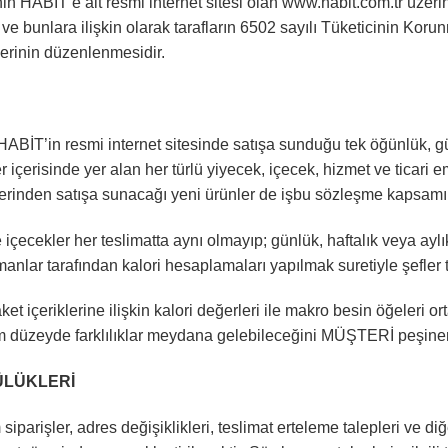
HABİT’e ait resmi internet sitesi olan www.habit.com.tr üzerin
atı ve bunlara ilişkin olarak tarafların 6502 sayılı Tüketicinin Kor
rinin düzenlenmesidir.
ABİT’in resmi internet sitesinde satışa sunduğu tek öğünlük, gü
ler içerisinde yer alan her türlü yiyecek, içecek, hizmet ve ticar
zerinden satışa sunacağı yeni ürünler de işbu sözleşme kapsamın
 içecekler her teslimatta aynı olmayıp; günlük, haftalık veya a
zmanlar tarafından kalori hesaplamaları yapılmak suretiyle şefler
et içeriklerine ilişkin kalori değerleri ile makro besin öğeleri o
m düzeyde farklılıklar meydana gelebileceğini MÜŞTERİ peşinen
ÜLÜKLERİ
parişler, adres değişiklikleri, teslimat erteleme talepleri ve di