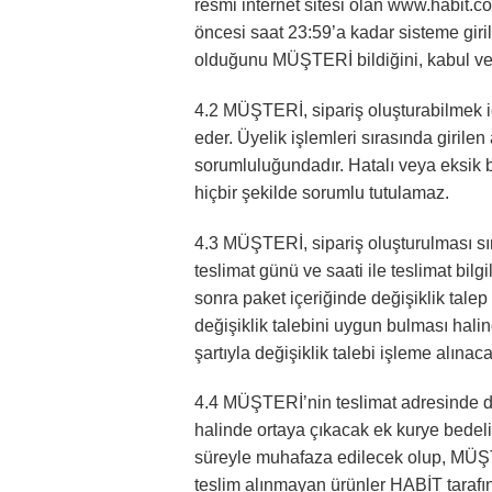
resmi internet sitesi olan www.habit.com
öncesi saat 23:59’a kadar sisteme giril
olduğunu MÜŞTERİ bildiğini, kabul ve 
4.2 MÜŞTERİ, sipariş oluşturabilmek iç
eder. Üyelik işlemleri sırasında giril
sorumluluğundadır. Hatalı veya eksik b
hiçbir şekilde sorumlu tutulamaz.
4.3 MÜŞTERİ, sipariş oluşturulması sır
teslimat günü ve saati ile teslimat bil
sonra paket içeriğinde değişiklik tale
değişiklik talebini uygun bulması hal
şartıyla değişiklik talebi işleme alınacak
4.4 MÜŞTERİ’nin teslimat adresinde de
halinde ortaya çıkacak ek kurye bedel
süreyle muhafaza edilecek olup, MÜŞTER
teslim alınmayan ürünler HABİT tarafın