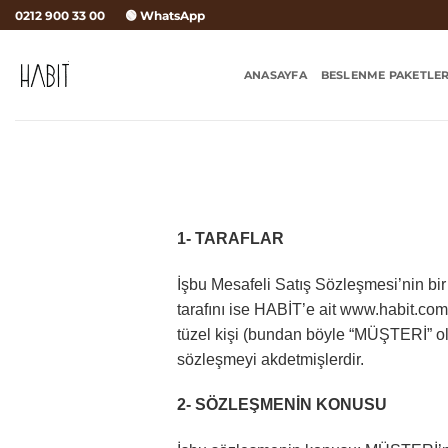
İçeriğe
0212 900 33 00
🟢 WhatsApp
atla
ANASAYFA
BESLENME PAKETLER
1- TARAFLAR
İşbu Mesafeli Satış Sözleşmesi’nin bir 
tarafını ise HABİT’e ait www.habit.com
tüzel kişi (bundan böyle “MÜŞTERİ” ola
sözleşmeyi akdetmişlerdir.
2- SÖZLEŞMENİN KONUSU