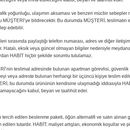
rafik yoğunluğu, ulaşımın aksaması ve benzeri mücbir sebepler n
mu MÜŞTERİ’ye bildirecektir. Bu durumda MÜŞTERİ, teslimatın 
lep edebilir.
ri sırasında paylaştığı telefon numarası, adres ve diğer iletişim
. Hatalı, eksik veya güncel olmayan bilgiler nedeniyle meydana 
lardan HABİT hiçbir şekilde sorumlu tutulamaz.
İ’nin teslimat adresinde bulunan apartman görevlisi, güvenlik p
ireyi veya adreste bulunan herhangi bir üçüncü kişiye teslim ed
ŞTERİ, bu durumda ürününün kendisine ulaşmadığı iddiasıyla HAB
namayacağını kabul, beyan ve taahhüt eder.
rcih edilen beslenme paketi, öğün alternatifi ve satın alınan gü
 edilen tutardır. HABİT; maliyet artışları, ekonomik koşullar ve p