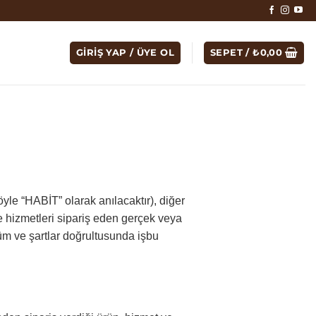
GIRIŞ YAP / ÜYE OL
SEPET /
₺
0,00
öyle “HABİT” olarak anılacaktır), diğer
e hizmetleri sipariş eden gerçek veya
üm ve şartlar doğrultusunda işbu