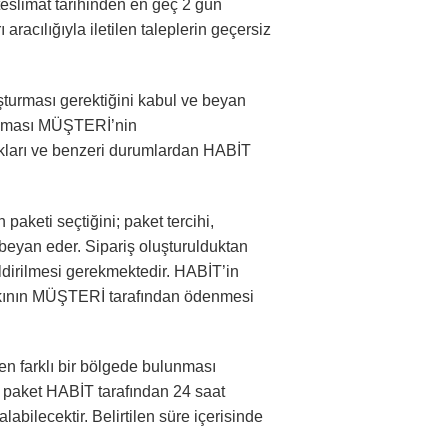
 teslimat tarihinden en geç 2 gün
racılığıyla iletilen taleplerin geçersiz
şturması gerektiğini kabul ve beyan
l olması MÜŞTERİ’nin
lıkları ve benzeri durumlardan HABİT
aketi seçtiğini; paket tercihi,
 beyan eder. Sipariş oluşturulduktan
ildirilmesi gerekmektedir. HABİT’in
farkının MÜŞTERİ tarafından ödenmesi
en farklı bir bölgede bulunması
u paket HABİT tarafından 24 saat
bilecektir. Belirtilen süre içerisinde