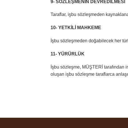
9- SÖZLEŞMENİN DEVREDİLMESİ
Taraflar, işbu sözleşmeden kaynaklanan
10- YETKİLİ MAHKEME
İşbu sözleşmeden doğabilecek her türl
11- YÜRÜRLÜK
İşbu sözleşme, MÜŞTERİ tarafından int
oluşan işbu sözleşme taraflarca anlaşıl