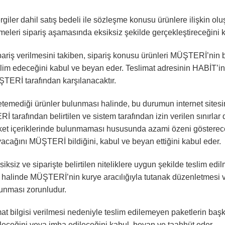
rgiler dahil satış bedeli ile sözleşme konusu ürünlere ilişkin ol
meleri sipariş aşamasında eksiksiz şekilde gerçekleştireceğini 
pariş verilmesini takiben, sipariş konusu ürünleri MÜŞTERİ’nin b
slim edeceğini kabul ve beyan eder. Teslimat adresinin HABİT’in
ŞTERİ tarafından karşılanacaktır.
temediği ürünler bulunması halinde, bu durumun internet sitesi
 tarafından belirtilen ve sistem tarafından izin verilen sınırlar
et içeriklerinde bulunmaması hususunda azami özeni gösterecekt
cağını MÜŞTERİ bildiğini, kabul ve beyan ettiğini kabul eder.
iksiz ve siparişte belirtilen niteliklere uygun şekilde teslim e
halinde MÜŞTERİ’nin kurye aracılığıyla tutanak düzenletmesi ve
lunması zorunludur.
t bilgisi verilmesi nedeniyle teslim edilemeyen paketlerin başk
bileceğini veya imha edileceğini kabul, beyan ve taahhüt eder.