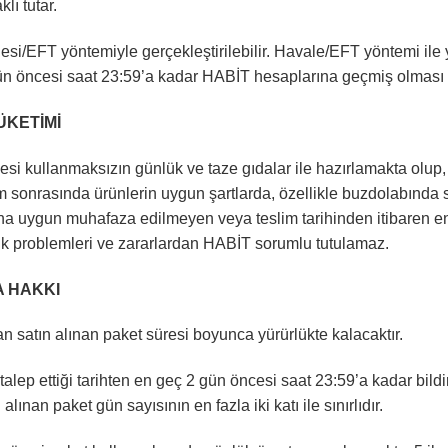
lı tutar.
esi/EFT yöntemiyle gerçekleştirilebilir. Havale/EFT yöntemi ile
ün öncesi saat 23:59’a kadar HABİT hesaplarına geçmiş olması 
ÜKETİMİ
si kullanmaksızın günlük ve taze gıdalar ile hazırlamakta olup,
lim sonrasında ürünlerin uygun şartlarda, özellikle buzdolabı
a uygun muhafaza edilmeyen veya teslim tarihinden itibaren en
ık problemleri ve zararlardan HABİT sorumlu tutulamaz.
A HAKKI
 satın alınan paket süresi boyunca yürürlükte kalacaktır.
alep ettiği tarihten en geç 2 gün öncesi saat 23:59’a kadar bil
alınan paket gün sayısının en fazla iki katı ile sınırlıdır.