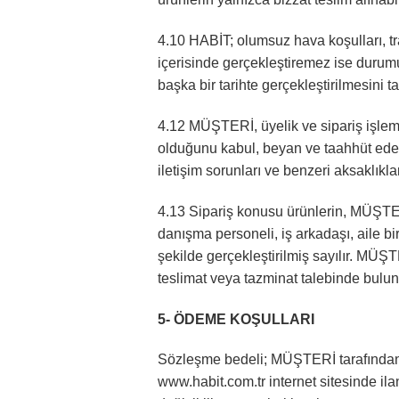
4.10 HABİT; olumsuz hava koşulları, t
içerisinde gerçekleştiremez ise duru
başka bir tarihte gerçekleştirilmesini ta
4.12 MÜŞTERİ, üyelik ve sipariş işlemle
olduğunu kabul, beyan ve taahhüt eder
iletişim sorunları ve benzeri aksaklık
4.13 Sipariş konusu ürünlerin, MÜŞTER
danışma personeli, iş arkadaşı, aile b
şekilde gerçekleştirilmiş sayılır. MÜ
teslimat veya tazminat talebinde bulu
5- ÖDEME KOŞULLARI
Sözleşme bedeli; MÜŞTERİ tarafından te
www.habit.com.tr internet sitesinde ilan