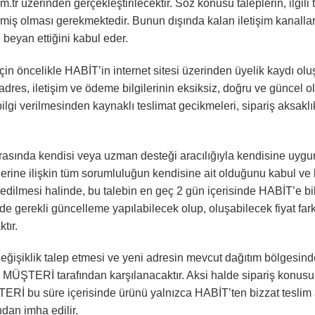
.tr üzerinden gerçekleştirilecektir. Söz konusu taleplerin, ilgili
miş olması gerekmektedir. Bunun dışında kalan iletişim kanalları a
beyan ettiğini kabul eder.
in öncelikle HABİT’in internet sitesi üzerinden üyelik kaydı olu
en adres, iletişim ve ödeme bilgilerinin eksiksiz, doğru ve günce
ilgi verilmesinden kaynaklı teslimat gecikmeleri, sipariş aksak
asında kendisi veya uzman desteği aracılığıyla kendisine uygun p
gilerine ilişkin tüm sorumluluğun kendisine ait olduğunu kabul ve
p edilmesi halinde, bu talebin en geç 2 gün içerisinde HABİT’e b
inde gerekli güncelleme yapılabilecek olup, oluşabilecek fiyat 
tır.
ğişiklik talep etmesi ve yeni adresin mevcut dağıtım bölgesind
i MÜŞTERİ tarafından karşılanacaktır. Aksi halde sipariş konus
İ bu süre içerisinde ürünü yalnızca HABİT’ten bizzat teslim ala
dan imha edilir.