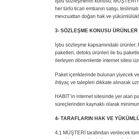
İşbu sözleşmenin konusu; MÜŞTERİ’nin 
her türlü ticari emtianın satışı, teslim
mevzuattan doğan hak ve yükümlülükle
3- SÖZLEŞME KONUSU ÜRÜNLER
İşbu sözleşme kapsamındaki ürünler; H
paketleri, detoks ürünleri ile bu paket
ilerleyen dönemlerde internet sitesi ü
Paket içeriklerinde bulunan yiyecek ve
ihtiyaç ve talepleri dikkate alınarak u
HABİT’in internet sitesinde yer alan pak
süreçlerinden kaynaklı olarak minimu
4- TARAFLARIN HAK VE YÜKÜML
4.1 MÜŞTERİ tarafından verilecek tüm si