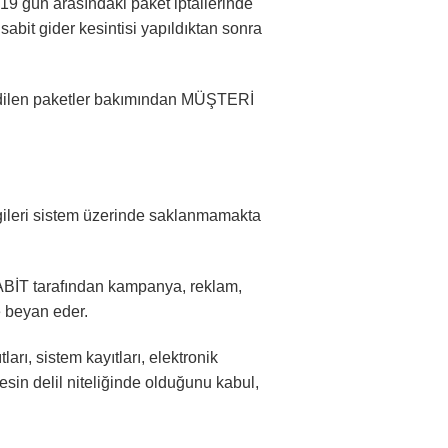
 19 gün arasındaki paket iptallerinde
abit gider kesintisi yapıldıktan sonra
hedilen paketler bakımından MÜŞTERİ
bilgileri sistem üzerinde saklanmamakta
HABİT tarafından kampanya, reklam,
e beyan eder.
arı, sistem kayıtları, elektronik
sin delil niteliğinde olduğunu kabul,