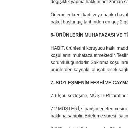
değişiklik yapma hakkını her zaman sak
Ödemeler kredi kartı veya banka haval
paket başlangıç tarihinden en geç 2 g
6- ÜRÜNLERİN MUHAFAZASI VE T
HABİT, ürünlerini koruyucu katkı madde
koşullarını muhafaza etmektedir. Tes
sorumluluğundadır. Saklama koşulların
ürünlerden kaynaklı oluşabilecek sağl
7- SÖZLEŞMENİN FESHİ VE CAYM
7.1 İşbu sözleşme, MÜŞTERİ tarafından
7.2 MÜŞTERİ, siparişin ertelenmesini t
hakkına sahiptir. Erteleme süresi, satın 