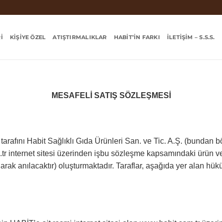
I
KIŞIYE ÖZEL
ATIŞTIRMALIKLAR
HABIT’IN FARKI
İLETIŞIM – S.S.S.
MESAFELİ SATIŞ SÖZLEŞMESİ
tarafını Habit Sağlıklı Gıda Ürünleri San. ve Tic. A.Ş. (bundan b
.tr internet sitesi üzerinden işbu sözleşme kapsamındaki ürün v
rak anılacaktır) oluşturmaktadır. Taraflar, aşağıda yer alan hük