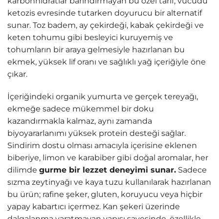
karbonhidratlar barındırmayan bu özel tarif, vücudu
ketozis evresinde tutarken doyurucu bir alternatif
sunar. Toz badem, ay çekirdeği, kabak çekirdeği ve
keten tohumu gibi besleyici kuruyemiş ve
tohumların bir araya gelmesiyle hazırlanan bu
ekmek, yüksek lif oranı ve sağlıklı yağ içeriğiyle öne
çıkar.
İçeriğindeki organik yumurta ve gerçek tereyağı,
ekmeğe sadece mükemmel bir doku
kazandırmakla kalmaz, aynı zamanda
biyoyararlanımı yüksek protein desteği sağlar.
Sindirim dostu olması amacıyla içerisine eklenen
biberiye, limon ve karabiber gibi doğal aromalar, her
dilimde
gurme bir lezzet deneyimi sunar.
Sadece
sızma zeytinyağı ve kaya tuzu kullanılarak hazırlanan
bu ürün; rafine şeker, gluten, koruyucu veya hiçbir
yapay kabartıcı içermez. Kan şekeri üzerinde
dalgalanma yaratmayan yapısı sayesinde, özellikle