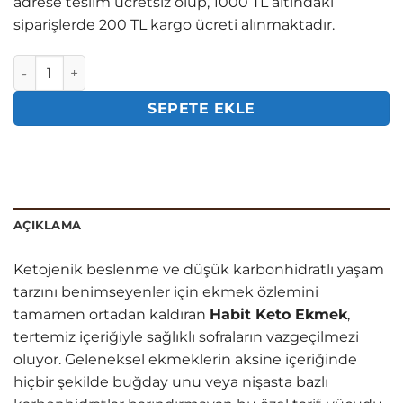
adrese teslim ücretsiz olup, 1000 TL altındaki
siparişlerde 200 TL kargo ücreti alınmaktadır.
Habit Badem Unundan Ketojenik Ekmek adet
SEPETE EKLE
AÇIKLAMA
Ketojenik beslenme ve düşük karbonhidratlı yaşam
tarzını benimseyenler için ekmek özlemini
tamamen ortadan kaldıran
Habit Keto Ekmek
,
tertemiz içeriğiyle sağlıklı sofraların vazgeçilmezi
oluyor. Geleneksel ekmeklerin aksine içeriğinde
hiçbir şekilde buğday unu veya nişasta bazlı