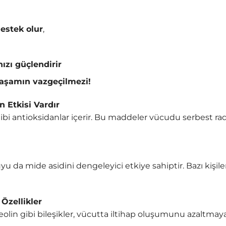
estek olur
,
nızı güçlendirir
 yaşamın vazgeçilmezi!
 Etkisi Vardır
gibi antioksidanlar içerir. Bu maddeler vücudu serbest rad
yu da mide asidini dengeleyici etkiye sahiptir. Bazı kişile
 Özellikler
olin gibi bileşikler, vücutta iltihap oluşumunu azaltmaya