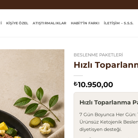
I
KIŞIYE ÖZEL
ATIŞTIRMALIKLAR
HABIT’IN FARKI
İLETIŞIM – S.S.S.
BESLENME PAKETLERI
Hızlı Toparlan
10.950,00
₺
Hızlı Toparlanma P
7 Gün Boyunca Her Gün: 1 
Ürünsüz Ketojenik Beslen
diyetisyen desteği.