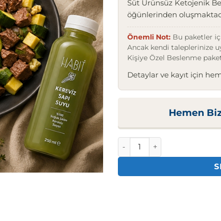
Süt Ürünsüz Ketojenik B
öğünlerinden oluşmaktad
Önemli Not:
Bu paketler içi
Ancak kendi taleplerinize 
Kişiye Özel Beslenme paket
Detaylar ve kayıt için hem
Hemen Bizi
Hızlı Toparlanma Paketi ade
S