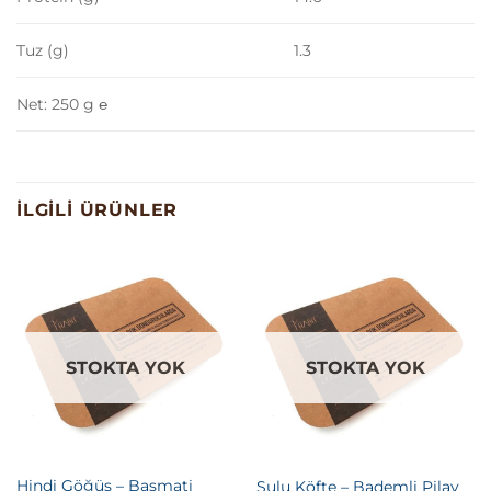
Tuz (g)
1.3
Net: 250 g ℮
İLGILI ÜRÜNLER
STOKTA YOK
STOKTA YOK
Hindi Göğüs – Basmati
Sulu Köfte – Bademli Pilav