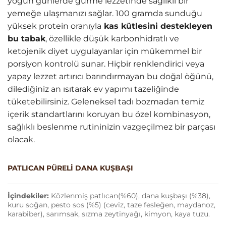
yoğun günlerde gurme lezzetinde sağlıklı bir
yemeğe ulaşmanızı sağlar. 100 gramda sunduğu
yüksek protein oranıyla
kas kütlesini destekleyen
bu tabak
, özellikle düşük karbonhidratlı ve
ketojenik diyet uygulayanlar için mükemmel bir
porsiyon kontrolü sunar. Hiçbir renklendirici veya
yapay lezzet artırıcı barındırmayan bu doğal öğünü,
dilediğiniz an ısıtarak ev yapımı tazeliğinde
tüketebilirsiniz. Geleneksel tadı bozmadan temiz
içerik standartlarını koruyan bu özel kombinasyon,
sağlıklı beslenme rutininizin vazgeçilmez bir parçası
olacak.
PATLICAN PÜRELİ DANA KUŞBAŞI
İçindekiler:
Közlenmiş patlıcan(%60), dana kuşbaşı (%38),
kuru soğan, pesto sos (%5) (ceviz, taze fesleğen, maydanoz,
karabiber), sarımsak, sızma zeytinyağı, kimyon, kaya tuzu.