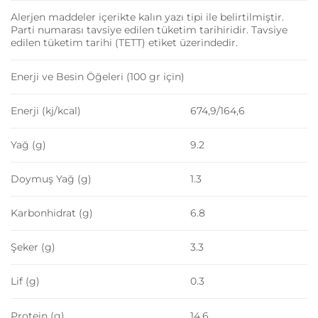
Alerjen maddeler içerikte kalın yazı tipi ile belirtilmiştir.
Parti numarası tavsiye edilen tüketim tarihiridir. Tavsiye
edilen tüketim tarihi (TETT) etiket üzerindedir.
Enerji ve Besin Öğeleri (100 gr için)
Enerji (kj/kcal)
674,9/164,6
Yağ (g)
9.2
Doymuş Yağ (g)
1.3
Karbonhidrat (g)
6.8
Şeker (g)
3.3
Lif (g)
0.3
Protein (g)
14.6