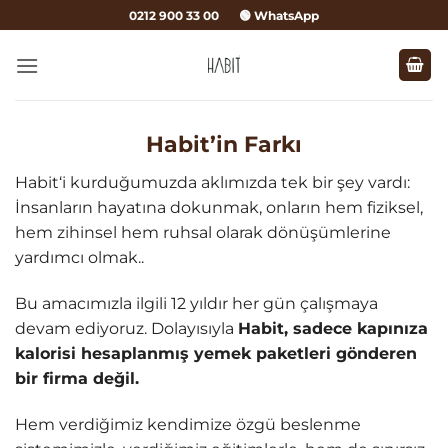
İçeriğe
0212 900 33 00
🟢 WhatsApp
atla
Habit’in Farkı
Habit‘i kurduğumuzda aklımızda tek bir şey vardı:
İnsanların hayatına dokunmak, onların hem fiziksel,
hem zihinsel hem ruhsal olarak dönüşümlerine
yardımcı olmak..
Bu amacımızla ilgili 12 yıldır her gün çalışmaya
devam ediyoruz. Dolayısıyla
Habit, sadece kapınıza
kalorisi hesaplanmış yemek paketleri gönderen
bir firma değil.
Hem verdiğimiz kendimize özgü beslenme