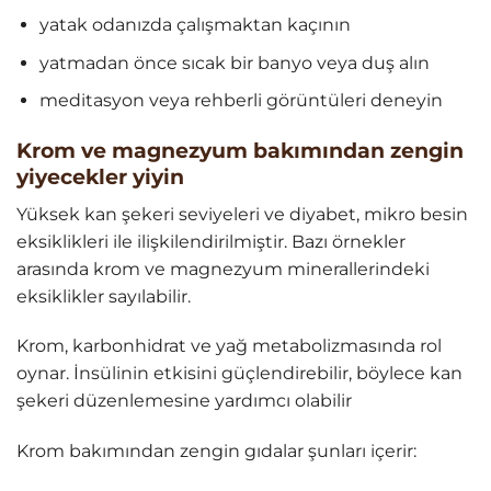
yatak odanızda çalışmaktan kaçının
yatmadan önce sıcak bir banyo veya duş alın
meditasyon veya rehberli görüntüleri deneyin
Krom ve magnezyum bakımından zengin
yiyecekler yiyin
Yüksek kan şekeri seviyeleri ve diyabet, mikro besin
eksiklikleri ile ilişkilendirilmiştir. Bazı örnekler
arasında krom ve magnezyum minerallerindeki
eksiklikler sayılabilir.
Krom, karbonhidrat ve yağ metabolizmasında rol
oynar. İnsülinin etkisini güçlendirebilir, böylece kan
şekeri düzenlemesine yardımcı olabilir
Krom bakımından zengin gıdalar şunları içerir: