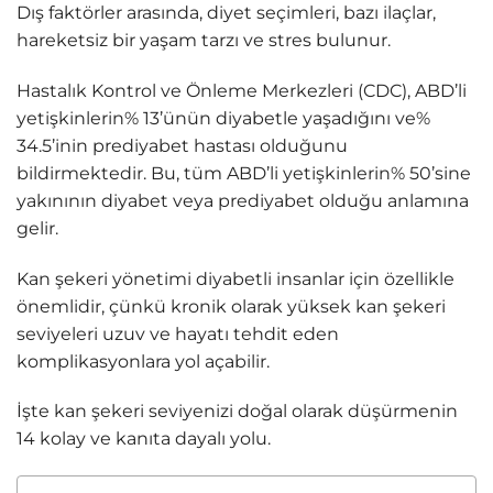
Dış faktörler arasında, diyet seçimleri, bazı ilaçlar,
hareketsiz bir yaşam tarzı ve stres bulunur.
Hastalık Kontrol ve Önleme Merkezleri (CDC), ABD’li
yetişkinlerin% 13’ünün diyabetle yaşadığını ve%
34.5’inin prediyabet hastası olduğunu
bildirmektedir. Bu, tüm ABD’li yetişkinlerin% 50’sine
yakınının diyabet veya prediyabet olduğu anlamına
gelir.
Kan şekeri yönetimi diyabetli insanlar için özellikle
önemlidir, çünkü kronik olarak yüksek kan şekeri
seviyeleri uzuv ve hayatı tehdit eden
komplikasyonlara yol açabilir.
İşte kan şekeri seviyenizi doğal olarak düşürmenin
14 kolay ve kanıta dayalı yolu.