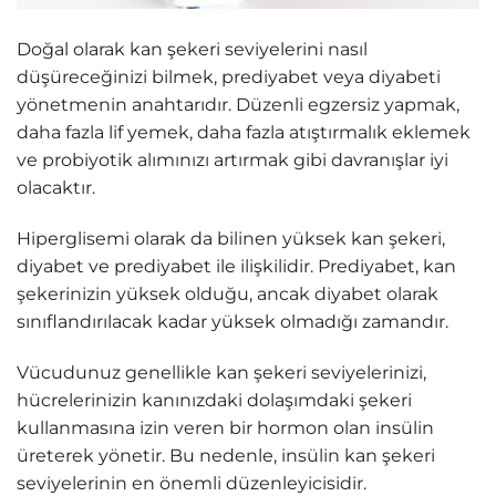
Doğal olarak kan şekeri seviyelerini nasıl
düşüreceğinizi bilmek, prediyabet veya diyabeti
yönetmenin anahtarıdır. Düzenli egzersiz yapmak,
daha fazla lif yemek, daha fazla atıştırmalık eklemek
ve probiyotik alımınızı artırmak gibi davranışlar iyi
olacaktır.
Hiperglisemi olarak da bilinen yüksek kan şekeri,
diyabet ve prediyabet ile ilişkilidir. Prediyabet, kan
şekerinizin yüksek olduğu, ancak diyabet olarak
sınıflandırılacak kadar yüksek olmadığı zamandır.
Vücudunuz genellikle kan şekeri seviyelerinizi,
hücrelerinizin kanınızdaki dolaşımdaki şekeri
kullanmasına izin veren bir hormon olan insülin
üreterek yönetir. Bu nedenle, insülin kan şekeri
seviyelerinin en önemli düzenleyicisidir.