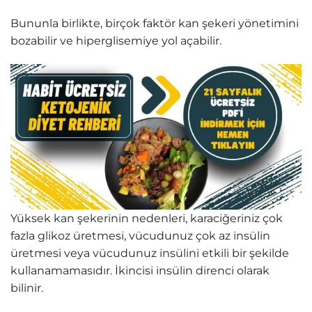
Bununla birlikte, birçok faktör kan şekeri yönetimini
bozabilir ve hiperglisemiye yol açabilir.
Yüksek kan şekerinin nedenleri, karaciğeriniz çok
fazla glikoz üretmesi, vücudunuz çok az insülin
üretmesi veya vücudunuz insülini etkili bir şekilde
kullanamamasıdır. İkincisi insülin direnci olarak
bilinir.