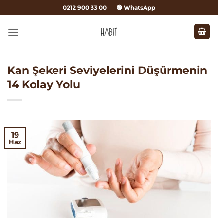
İçeriğe
0212 900 33 00
🟢 WhatsApp
atla
Kan Şekeri Seviyelerini Düşürmenin
14 Kolay Yolu
19
Haz