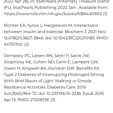
2022 Apr 28]. In: StatPearls [Internet]. Treasure Island
(FL): StatPearls Publishing; 2022 Jan-.
Available from:
https://www.ncbi.nlm.nih.gov/books/NBK430900 (
1
)
Richter EA, Sylow L, Hargreaves M. Interactions
between insulin and exercise. Biochem J. 2021 Nov
12;478(21):3827-3846. doi: 10.1042/BCJ20210185. PMID:
34751700. (
2
)
Dempsey PC, Larsen RN, Sethi P, Sacre JW,
Straznicky NE, Cohen ND, Cerin E, Lambert GW,
Owen N, Kingwell BA, Dunstan DW. Benefits for
Type 2 Diabetes of Interrupting Prolonged Sitting
With Brief Bouts of Light Walking or Simple
Resistance Activities. Diabetes Care. 2016
Jun;39(6):964-72. doi: 10.2337/dc15-2336. Epub 2016
Apr 13. PMID: 27208318. (
3
)