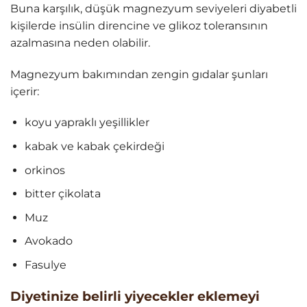
Buna karşılık, düşük magnezyum seviyeleri diyabetli
kişilerde insülin direncine ve glikoz toleransının
azalmasına neden olabilir.
Magnezyum bakımından zengin gıdalar şunları
içerir:
koyu yapraklı yeşillikler
kabak ve kabak çekirdeği
orkinos
bitter çikolata
Muz
Avokado
Fasulye
Diyetinize belirli yiyecekler eklemeyi