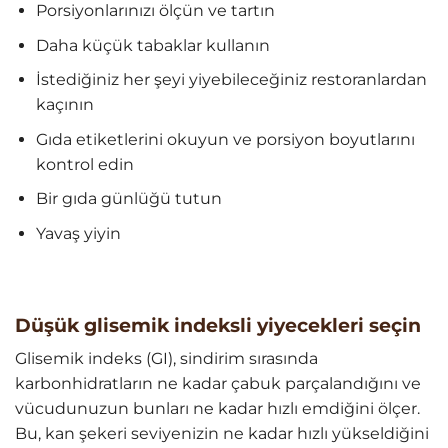
Porsiyonlarınızı ölçün ve tartın
Daha küçük tabaklar kullanın
İstediğiniz her şeyi yiyebileceğiniz restoranlardan
kaçının
Gıda etiketlerini okuyun ve porsiyon boyutlarını
kontrol edin
Bir gıda günlüğü tutun
Yavaş yiyin
Düşük glisemik indeksli yiyecekleri seçin
Glisemik indeks (GI), sindirim sırasında
karbonhidratların ne kadar çabuk parçalandığını ve
vücudunuzun bunları ne kadar hızlı emdiğini ölçer.
Bu, kan şekeri seviyenizin ne kadar hızlı yükseldiğini