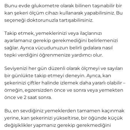
Bunu evde glukometre olarak bilinen taşınabilir bir
kan şekeri ölçüm cihazı kullanarak yapabilirsiniz. Bu
seçeneği doktorunuzla tartışabilirsiniz.
Takip etmek, yemeklerinizi veya ilaçlarınızı
ayarlamanız gerekip gerekmediğini belirlemenizi
sağlar. Ayrıca vücudunuzun belirli gıdalara nasıl
tepki verdiğini öğrenmenize yardımcı olur.
Seviyenizi her gün düzenli olarak ölçmeyi ve sayıları
bir günlükte takip etmeyi deneyin. Ayrıca, kan
şekerinizi çiftler halinde izlemek daha yararlı olabilir –
örneğin, egzersizden önce ve sonra veya yemekten
önce ve 2 saat sonra.
Bu, en sevdiğiniz yemeklerden tamamen kaçınmak
yerine, kan şekerinizi yükseltirse, bir öğünde küçük
değişiklikler yapmanız gerekip gerekmediğini