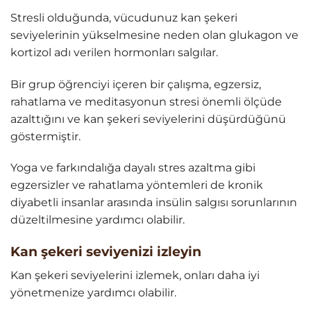
Stresli olduğunda, vücudunuz kan şekeri
seviyelerinin yükselmesine neden olan glukagon ve
kortizol adı verilen hormonları salgılar.
Bir grup öğrenciyi içeren bir çalışma, egzersiz,
rahatlama ve meditasyonun stresi önemli ölçüde
azalttığını ve kan şekeri seviyelerini düşürdüğünü
göstermiştir.
Yoga ve farkındalığa dayalı stres azaltma gibi
egzersizler ve rahatlama yöntemleri de kronik
diyabetli insanlar arasında insülin salgısı sorunlarının
düzeltilmesine yardımcı olabilir.
Kan şekeri seviyenizi izleyin
Kan şekeri seviyelerini izlemek, onları daha iyi
yönetmenize yardımcı olabilir.