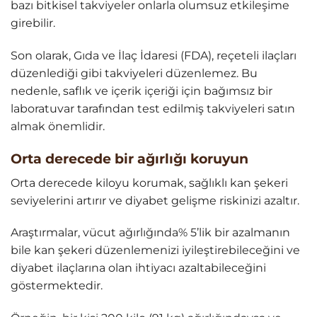
bazı bitkisel takviyeler onlarla olumsuz etkileşime
girebilir.
Son olarak, Gıda ve İlaç İdaresi (FDA), reçeteli ilaçları
düzenlediği gibi takviyeleri düzenlemez. Bu
nedenle, saflık ve içerik içeriği için bağımsız bir
laboratuvar tarafından test edilmiş takviyeleri satın
almak önemlidir.
Orta derecede bir ağırlığı koruyun
Orta derecede kiloyu korumak, sağlıklı kan şekeri
seviyelerini artırır ve diyabet gelişme riskinizi azaltır.
Araştırmalar, vücut ağırlığında% 5’lik bir azalmanın
bile kan şekeri düzenlemenizi iyileştirebileceğini ve
diyabet ilaçlarına olan ihtiyacı azaltabileceğini
göstermektedir.