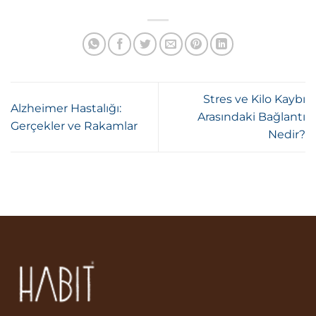
Stres ve Kilo Kaybı
Alzheimer Hastalığı:
Arasındaki Bağlantı
Gerçekler ve Rakamlar
Nedir?