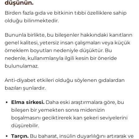
düşünün.
Birden fazla gıda ve bitkinin tıbbi özelliklere sahip
olduğu bilinmektedir.
Bununla birlikte, bu bileşenler hakkındaki kanıtların
genel kalitesi, yetersiz insan çalışmaları veya küçük
örneklem boyutları nedeniyle düşüktür. Bu
nedenle, kullanımlarıyla ilgili kesin bir öneride
bulunulamaz.
Anti-diyabet etkileri olduğu söylenen gıdalardan
bazıları şunlardır.
Elma sirkesi.
Daha eski araştırmalara göre, bu
bileşen bir yemekten sonra midenizin
boşalmasını geciktirerek kan şekeri seviyelerini
düşürebilir.
Tarçın.
Bu baharat, insülin duyarlılığını artırarak ve