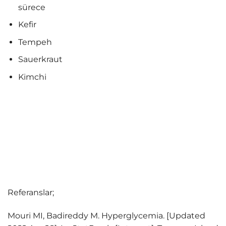
sürece
Kefir
Tempeh
Sauerkraut
Kimchi
Referanslar;
Mouri MI, Badireddy M. Hyperglycemia. [Updated