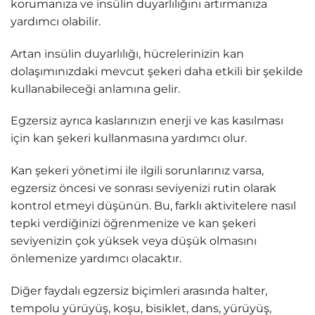
korumanıza ve insülin duyarlılığını artırmanıza
yardımcı olabilir.
Artan insülin duyarlılığı, hücrelerinizin kan
dolaşımınızdaki mevcut şekeri daha etkili bir şekilde
kullanabileceği anlamına gelir.
Egzersiz ayrıca kaslarınızın enerji ve kas kasılması
için kan şekeri kullanmasına yardımcı olur.
Kan şekeri yönetimi ile ilgili sorunlarınız varsa,
egzersiz öncesi ve sonrası seviyenizi rutin olarak
kontrol etmeyi düşünün. Bu, farklı aktivitelere nasıl
tepki verdiğinizi öğrenmenize ve kan şekeri
seviyenizin çok yüksek veya düşük olmasını
önlemenize yardımcı olacaktır.
Diğer faydalı egzersiz biçimleri arasında halter,
tempolu yürüyüş, koşu, bisiklet, dans, yürüyüş,