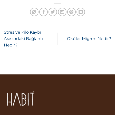
Stres ve Kilo Kaybı
Arasındaki Bağlantı
Oküler Migren Nedir?
Nedir?