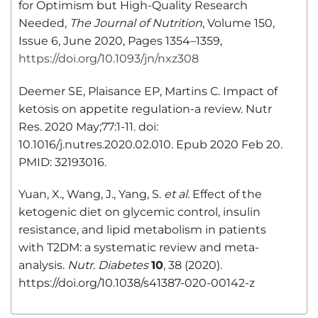
for Optimism but High-Quality Research
Needed,
The Journal of Nutrition
, Volume 150,
Issue 6, June 2020, Pages 1354–1359,
https://doi.org/10.1093/jn/nxz308
Deemer SE, Plaisance EP, Martins C. Impact of
ketosis on appetite regulation-a review. Nutr
Res. 2020 May;77:1-11. doi:
10.1016/j.nutres.2020.02.010. Epub 2020 Feb 20.
PMID: 32193016.
Yuan, X., Wang, J., Yang, S.
et al.
Effect of the
ketogenic diet on glycemic control, insulin
resistance, and lipid metabolism in patients
with T2DM: a systematic review and meta-
analysis.
Nutr. Diabetes
10
, 38 (2020).
https://doi.org/10.1038/s41387-020-00142-z