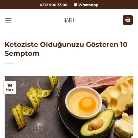
İçeriğe
0212 900 33 00
🟢 WhatsApp
atla
Ketoziste Olduğunuzu Gösteren 10
Semptom
19
Haz